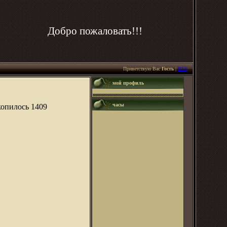
Добро пожаловать!!!
Приветствую Вас
Гость
|
RSS
мой профиль
часы
копилось 1409