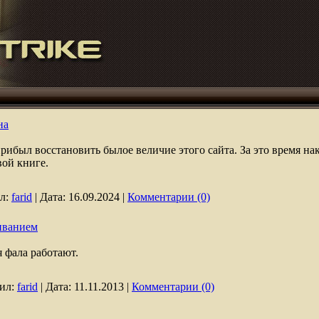
на
прибыл восстановить былое величие этого сайта. За это время на
вой книге.
л:
farid
|
Дата:
16.09.2024
|
Комментарии (0)
иванием
 фала работают.
ил:
farid
|
Дата:
11.11.2013
|
Комментарии (0)