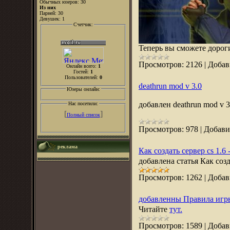
Обычных юзеров: 30
Из них
Парней: 30
Девушек: 1
Счетчик:
Теперь вы сможете дороги
Просмотров:
2126
|
Добав
Онлайн всего:
1
Гостей:
1
Пользователей:
0
deathrun mod v 3.0
Юзеры онлайн:
добавлен deathrun mod v 
Нас посетили:
[
]
Полный список
Просмотров:
978
|
Добави
реклама
Как создать сервер cs 1.6 
добавлена статья Как созд
Просмотров:
1262
|
Добав
добавленны Правила игры 
Читайте
тут.
Просмотров:
1589
|
Добав