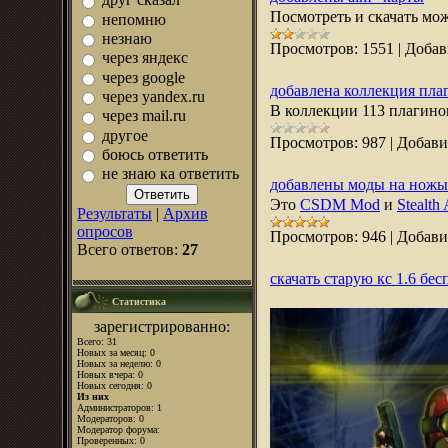
друг сказал
Посмотреть и скачать м
непомню
незнаю
Просмотров:
1551
|
Добав
через яндекс
через google
добавлена коллекция пла
через yandex.ru
В коллекции 113 плагино
через mail.ru
другое
Просмотров:
987
|
Добави
боюсь ответить
не знаю ка ответить
добавлены моды на ножы
Это
CSDM Mod
и
Stealth
Результаты
|
Архив
опросов
Просмотров:
946
|
Добави
Всего ответов:
27
скачать старую кс 1.6 бес
Статистика
зарегистрированно:
Всего: 31
Новых за месяц: 0
Новых за неделю: 0
Новых вчера: 0
Новых сегодня: 0
Из них
Администраторов: 1
Модераторов: 0
Модератор форума:
Проверенных: 0