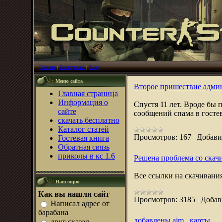
Главная
|
Регистрация
|
Вход
Меню сайта
Второе пришествие адми
Главная страница
Информация о
Спустя 11 лет. Вроде бы 
сайте
сообщений спама в госте
скачать бесплатно
Каталог статей
Просмотров:
167
|
Добави
Гостевая книга
Обратная связь
приколы в кс 1.6
Решена проблема со скач
Все ссылки на скачивания
Наш опрос
Как вы нашли сайт
Просмотров:
3185
|
Добав
Написал адрес от
барабана
добавлены aim_ карты