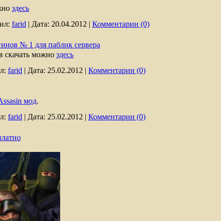
ожно
здесь
ил:
farid
|
Дата:
20.04.2012
|
Комментарии (0)
гинов № 1 для паблик сервера
в скачать можно
здесь
л:
farid
|
Дата:
25.02.2012
|
Комментарии (0)
 Assasin мод
.
л:
farid
|
Дата:
25.02.2012
|
Комментарии (0)
платно